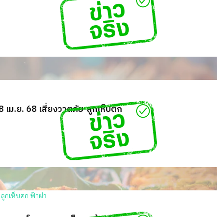
 8 เม.ย. 68 เสี่ยงวาตภัย-ลูกเห็บตก