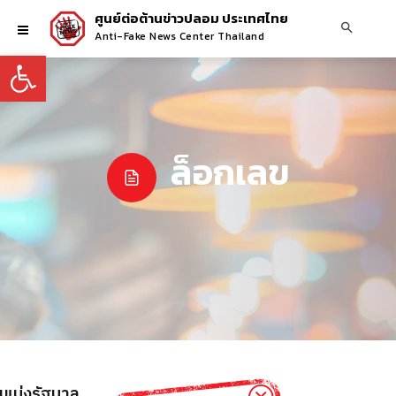
ศูนย์ต่อต้านข่าวปลอม ประเทศไทย
Anti-Fake News Center Thailand
Open toolbar
ล็อกเลข
นแบ่งรัฐบาล