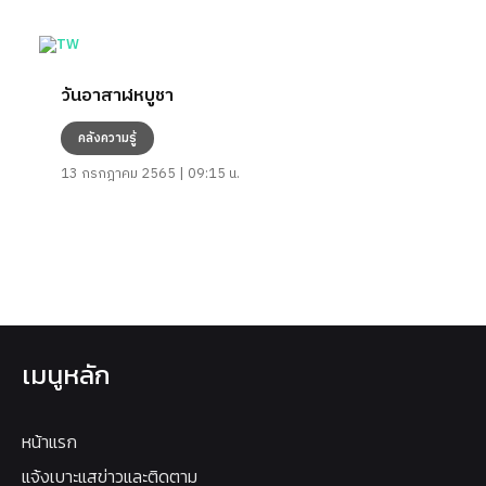
วันอาสาฬหบูชา
คลังความรู้
13 กรกฎาคม 2565 | 09:15 น.
เมนูหลัก
หน้าแรก
แจ้งเบาะแสข่าวและติดตาม