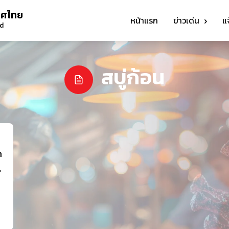
ทศไทย
หน้าแรก
ข่าวเด่น
แ
nd
สบู่ก้อน
ก