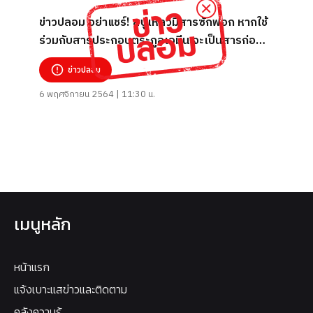
ข่าวปลอม อย่าแชร์! สบู่เหลวมีสารซักฟอก หากใช้
ร่วมกับสารประกอบตระกูลเอมีน จะเป็นสารก่อ
มะเร็ง
ข่าวปลอม
6 พฤศจิกายน 2564 | 11:30 น.
เมนูหลัก
หน้าแรก
แจ้งเบาะแสข่าวและติดตาม
คลังความรู้