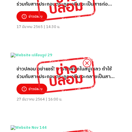
ร่วมกับสารประกอบตระกูลเอมีน จะเป็นสารก่อ
มะเร็ง
ข่าวปลอม
17 มีนาคม 2565 | 14:30 น.
ข่าวปลอม อย่าแชร์! สารซักฟอกในสบู่เหลว ถ้าใช้
ร่วมกับสารประกอบตระกูลเอมีน จะกลายเป็นสาร
ก่อมะเร็ง
ข่าวปลอม
27 ธันวาคม 2564 | 16:00 น.