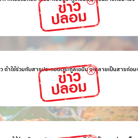
ว ถ้าใช้ร่วมกับสารประกอบตระกูลเอมีน จะกลายเป็นสารก่อมะ