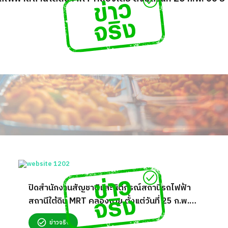
ปิดสำนักงานสัญชาติและนิติกรณ์สถานีรถไฟฟ้า
สถานีใต้ดิน MRT คลองเตย ตั้งแต่วันที่ 25 ก.พ.
66 ย้ายไปเอ็มบีเค เซ็นเตอร์ เริ่ม 1 มี.ค. 66
ข่าวจริง
เป็นต้นไป จริงหรือ?