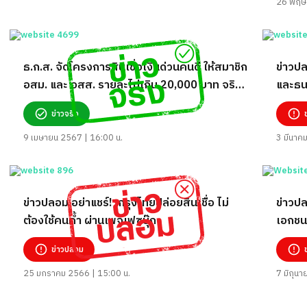
26 พฤษ
ธ.ก.ส. จัดโครงการสินเชื่อเงินด่วนคนดี ให้สมาชิก
ข่าวปล
อสม. และ อสส. รายละไม่เกิน 20,000 บาท จริง
และธนา
หรือ?
วงเงิ
ข่าวจริง
9 เมษายน 2567 | 16:00 น.
3 มีนาค
ข่าวปลอม อย่าแชร์! กรุงไทยปล่อยสินเชื่อ ไม่
ข่าวปล
ต้องใช้คนค้ำ ผ่านเพจเฟซบุ๊ก
เอกชน
วงเงิ
ข่าวปลอม
@387
25 มกราคม 2566 | 15:00 น.
7 มิถุน