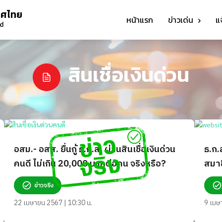
ทศไทย
หน้าแรก
ข่าวเด่น
แ
nd
สินเชื่อเงินด่วน
อสม.- อสส. ยื่นกู้ ธ.ก.ส. ผ่านสินเชื่อเงินด่วน
ธ.ก.
คนดี ไม่เกิน 20,000 บาทต่อคน จริงหรือ?
สมาช
บาท 
ข่าวจริง
22 เมษายน 2567 | 10:30 น.
9 เมษ