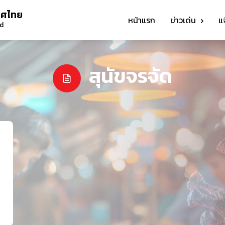
ทศไทย
หน้าแรก
ข่าวเด่น
แ
nd
สุนัขจรจัด