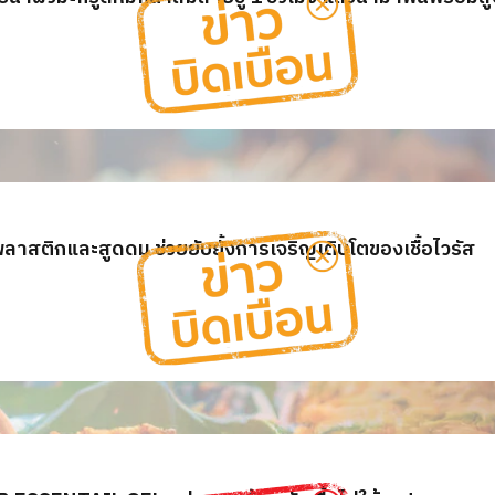
พลาสติกและสูดดม ช่วยยับยั้งการเจริญเติบโตของเชื้อไวรัส