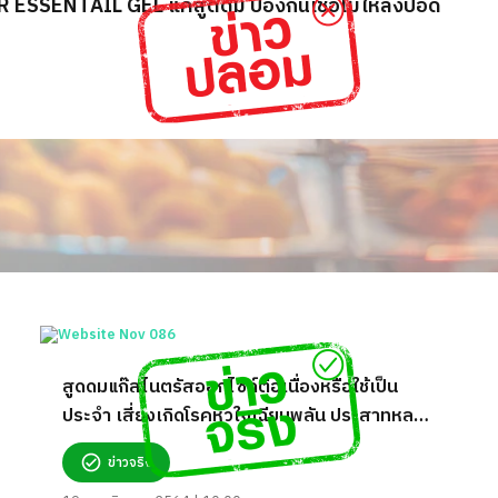
R ESSENTAIL GEL แค่สูดดม ป้องกันเชื้อไม่ให้ลงปอด
สูดดมแก๊สไนตรัสออกไซด์ต่อเนื่องหรือใช้เป็น
ประจำ เสี่ยงเกิดโรคหัวใจเฉียบพลัน ประสาทหลอน
จริงหรือ?
ข่าวจริง