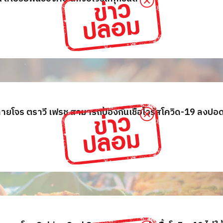
ายโจร ตราวี เฟรช สามารถป้องกันเชื้อไวรัสโควิด-19 ลงปอด