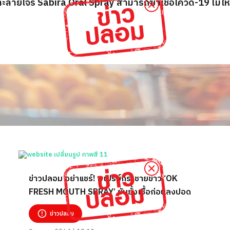
ทะลายโจร Sabira Oral Spray สามารถฆ่าเชื้อโควิด-19 ไม่ให
ข่าวปลอม อย่าแชร์! สเปรย์กระชายขาว ‘OK
FRESH MOUTH SPRAY’ ยับยั้งเชื้อก่อนลงปอด
ข่าวปลอม