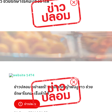
ว ช่วยรักษาโรคมะเร็งลำไส้
ข่าวปลอม อย่าแชร์! สมุนไพรหญ้าพันงูขาว ช่วย
รักษาโรคมะเร็งลำไส้
ข่าวปลอม