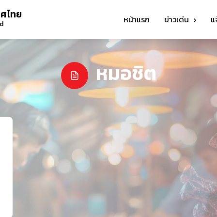
ทศไทย
หน้าแรก
ข่าวเด่น
แ
nd
หมอชิต