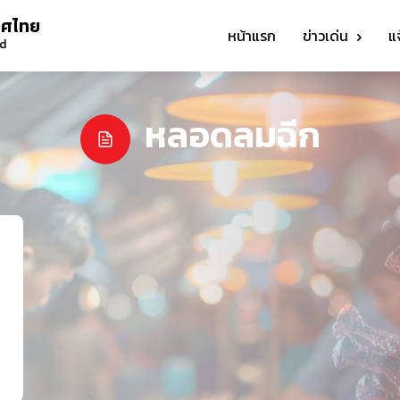
ทศไทย
หน้าแรก
ข่าวเด่น
แ
nd
หลอดลมฉีก