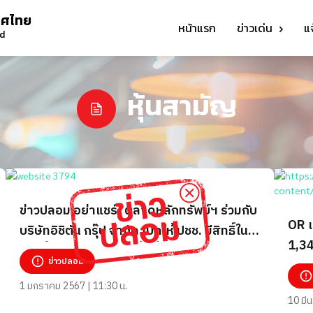
ทศไทย
หน้าแรก
ข่าวเด่น
แ
nd
หุ้นสามัญ
ข่าวปลอม อย่าแชร์! ตลาดหลักทรัพย์ฯ ร่วมกับ
OR เ
บริษัทอิชิตัน กรุ๊ป จำกัด เปิดให้ ปชช. มีสิทธิ์ใน
1,34
การซื้อ-ขายหุ้นสามัญ ขั้นต่ำ 1,064 บาท
ข่าวปลอม
Gree
1 มกราคม 2567 | 11:30 น.
10 มี