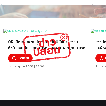
OR เปิดเสนอขายหุ้นสามัญ IPO ให้ประชาชน
ข่าวปล
ทั่วไป เริ่มต้น 5,000 บาท ปันผลวันละ 1,480 บาท
บริษัทอ
ซื้อ-ข
ข่าวปลอม
14 กรกฎาคม 2568 | 11:30 น.
1 มกราค