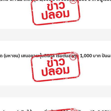
กัด (มหาชน) เสนอขายหุ้นดิจิทัล เริ่มต้นลงทุน 1,000 บาท ปั