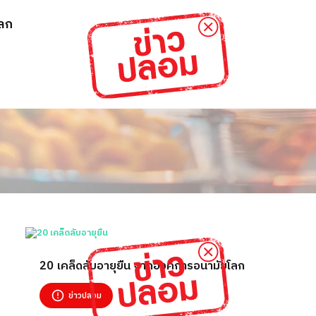
โลก
20 เคล็ดลับอายุยืน จากองค์การอนามัยโลก
ข่าวปลอม