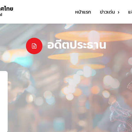
ทศไทย
หน้าแรก
ข่าวเด่น
แ
nd
อดีตประธาน