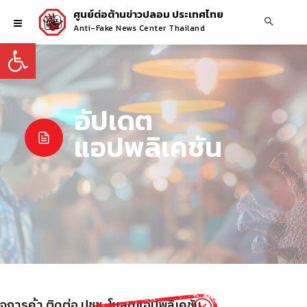
ศูนย์ต่อต้านข่าวปลอม ประเทศไทย
Anti-Fake News Center Thailand
Open toolbar
อัปเดต
แอปพลิเคชัน
ิจการค้า ติดต่อ ปชช. โหลดแอปพลิเคชัน