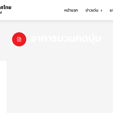
ทศไทย
หน้าแรก
ข่าวเด่น
แ
nd
อาการบวมกดบุ๋ม