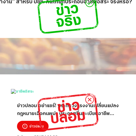
าน” สำหรับ ปชช. คนไทยที่ประกอบอาชีพอิสระ จริงหรือ?
ข่าวปลอม อย่าแชร์! กระทรวงแรงงานเปลี่ยนแปลง
กฎหมายเอื้อคนพม่า ประกาศขึ้นทะเบียนอาชีพ
อิสระมากถึง 9 ล้านคน
ข่าวปลอม