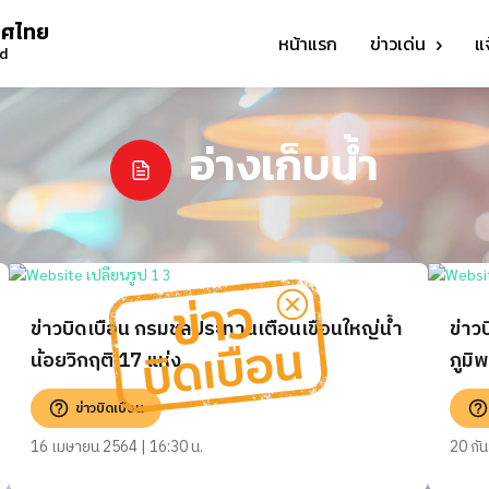
ทศไทย
หน้าแรก
ข่าวเด่น
แ
nd
อ่างเก็บน้ำ
ข่าวบิดเบือน กรมชลประทานเตือนเขื่อนใหญ่น้ำ
ข่าว
น้อยวิกฤติ 17 แห่ง
ภูมิ
ใช้เ
ข่าวบิดเบือน
ประโ
16 เมษายน 2564 | 16:30 น.
20 กั