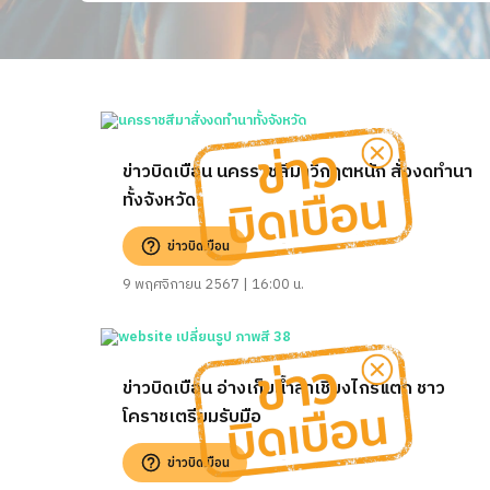
ข่าวบิดเบือน นครราชสีมาวิกฤตหนัก สั่งงดทำนา
ทั้งจังหวัด
ข่าวบิดเบือน
9 พฤศจิกายน 2567 | 16:00 น.
ข่าวบิดเบือน อ่างเก็บน้ำลําเชียงไกรแตก ชาว
โคราชเตรียมรับมือ
ข่าวบิดเบือน