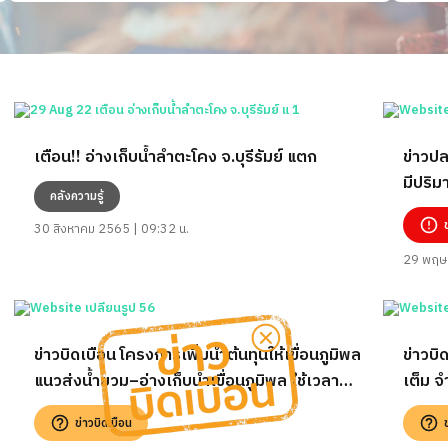
เตือน!! อ่างเก็บน้ำลำตะโคง จ.บุรีรัมย์ แตก
ข่าวปล
มีปริม
คลังความรู้
ริมตลิ่
30 สิงหาคม 2565 | 09:32 น.
29 พฤษ
ข่าวบิดเบือน โครงการเพิ่มน้ำต้นทุนให้เขื่อนภูมิพล
ข่าวบิ
แนวส่งน้ำยวม–อ่างเก็บน้ำเขื่อนภูมิพล ใช้เวลา
เต็ม จ
สร้าง 4 ปี งบอาจจะบานปลาย และได้ประโยชน์ไม่
นครรา
ข่าวบิดเบือน
คุ้มเสีย