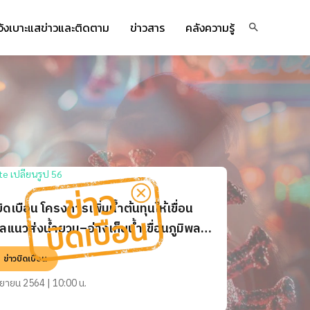
จ้งเบาะแสข่าวและติดตาม
ข่าวสาร
คลังความรู้
บิดเบือน โครงการเพิ่มน้ำต้นทุนให้เขื่อน
พลแนวส่งน้ำยวม–อ่างเก็บน้ำเขื่อนภูมิพล
วลาสร้าง 4 ปี งบอาจจะบานปลาย และได้
ข่าวบิดเบือน
ยชน์ไม่คุ้มเสีย
นยายน 2564 | 10:00 น.