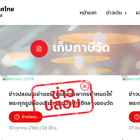
ทศไทย
หน้าแรก
ข่าวเด่น
แ
nd
เก็บภาษีวัด
ข่าวปลอม อย่าแชร์! กรมสรรพากรกำหนดให้
ข่าว
พระทุกรูปต้องเสียภาษีผ่านบัญชีกลางของวัด
พระท
ข่าวปลอม
30 ตุลาคม 2566 | 16:30 น.
19 มี