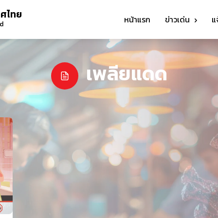
ทศไทย
หน้าแรก
ข่าวเด่น
แ
nd
เพลียแดด