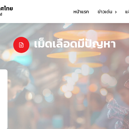
ทศไทย
หน้าแรก
ข่าวเด่น
แ
nd
เม็ดเลือดมีปัญหา