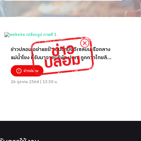
ข่าวปลอม อย่าแชร์! เติมน้ำมันดีเซลบนเรือกลาง
แม่น้ำโขง ที่รับมาจากบริษัท ปตท. ถูกกว่าไทยลิตร
ละ 10 บาท
ข่าวปลอม
26 ตุลาคม 2564 | 13:30 น.