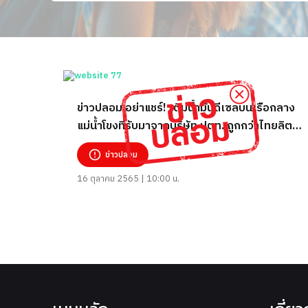
ข่าวปลอม อย่าแชร์! เติมน้ำมันดีเซลบนเรือกลาง
แม่น้ำโขงที่รับมาจากบริษัท ปตท. ถูกกว่าไทยลิตร
ละ 10 บาท
ข่าวปลอม
16 ตุลาคม 2565 | 10:00 น.