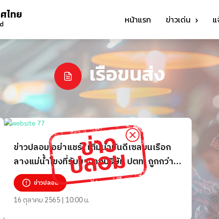
ทศไทย
หน้าแรก
ข่าวเด่น
แ
nd
เรือขนส่ง
ข่าวปลอม อย่าแชร์! เติมน้ำมันดีเซลบนเรือก
ลางแม่น้ำโขงที่รับมาจากบริษัท ปตท. ถูกกว่า
ไทยลิตรละ 10 บาท
ข่าวปลอม
16 ตุลาคม 2565 | 10:00 น.