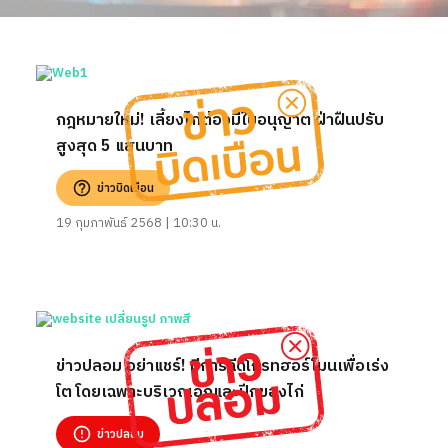
กฎหมายใหม่! เลี้ยงไก่ต้องมีใบอนุญาต ฝ่าฝืนปรับ
สูงสุด 5 แสนบาท
ข่าวบิดเบือน
19 กุมภาพันธ์ 2568 | 10:30 น.
ข่าวปลอม อย่าแชร์! มีการฉีดโกรทฮอร์โมนเพื่อเร่ง
โต โดยเฉพาะบริเวณอกและปีกของไก่
ข่าวปลอม