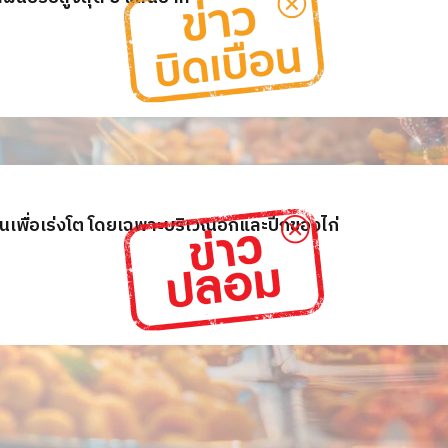
นเพื่อเร่งโต โดยเฉพาะบริเวณอกและปีกของไก่