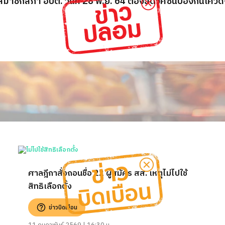
มาชิกสภา อบต. วันที่ 28 พ.ย. 64 ต้องฉีดวัคซีนป้องกันโควิด
ศาลฎีกาสั่งถอนชื่อ 22 ผู้สมัคร สส. เหตุไม่ไปใช้
สิทธิเลือกตั้ง
ข่าวบิดเบือน