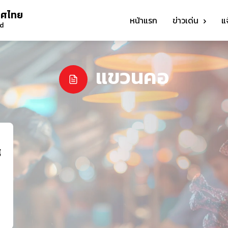
ทศไทย
หน้าแรก
ข่าวเด่น
แ
nd
แขวนคอ
ี