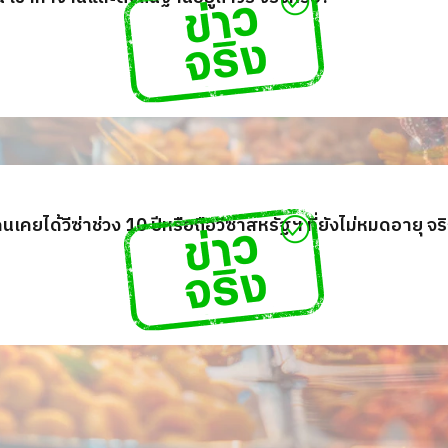
เคยได้วีซ่าช่วง 10 ปีหรือถือวีซ่าสหรัฐฯ ที่ยังไม่หมดอายุ จร