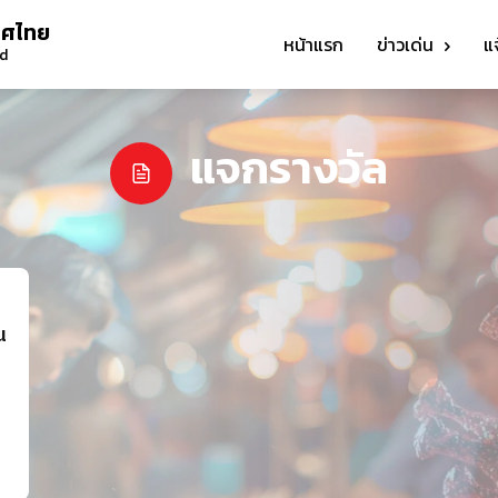
ทศไทย
หน้าแรก
ข่าวเด่น
แ
nd
แจกรางวัล
น