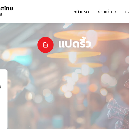
ทศไทย
หน้าแรก
ข่าวเด่น
แ
nd
แปดริ้ว
บ