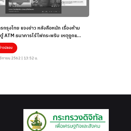
กรุงไทย แจงข่าว หลังลือหนัก เรื่องห้าม
นตู้ ATM ธนาคารไร้ไฟกระพริบ เหตุถูกแฮค
ไปยูเครน ข่าวปลอม! อย่าแชร์
ข่าวปลอม
ิกายน 2562 | 13:52 น.