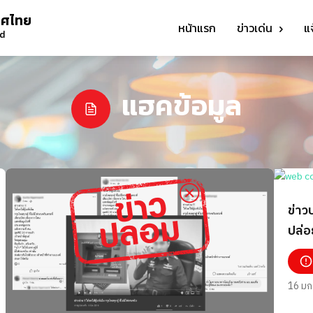
ทศไทย
หน้าแรก
ข่าวเด่น
แ
nd
แฮคข้อมูล
ข่าว
ปล่อ
16 มก