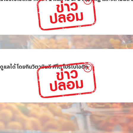
แลได้ โดยกินวิตามินดี คีโต โปรไบโอติก