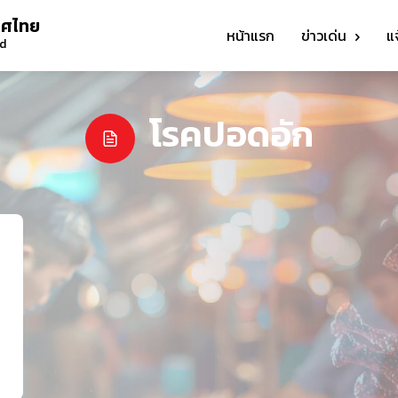
ทศไทย
หน้าแรก
ข่าวเด่น
แ
nd
โรคปอดอัก