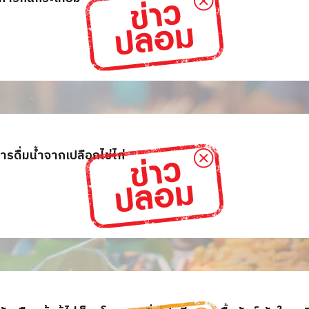
ารดื่มน้ำจากเปลือกไข่ไก่