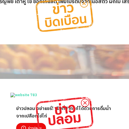
 ธัญพืช เต้าหู้ ไข่ ช็อกโกแลต เพิ่มโปรตีนจากเนื้อสัตว์ ผักใบ 
ข่าวปลอม อย่าแชร์! เริมที่ปากแก้ได้ด้วยการดื่มน้ำ
จากเปลือกไข่ไก่
ข่าวปลอม