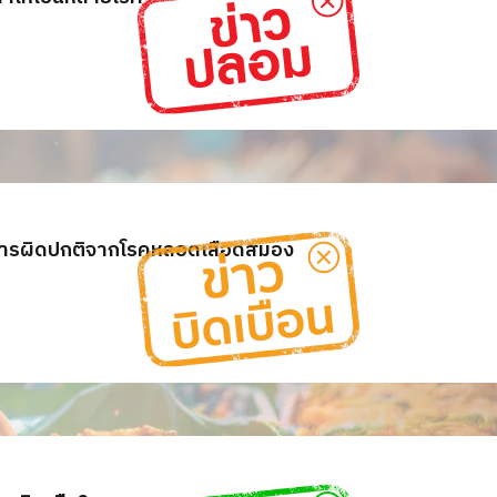
็นอาการผิดปกติจากโรคหลอดเลือดสมอง