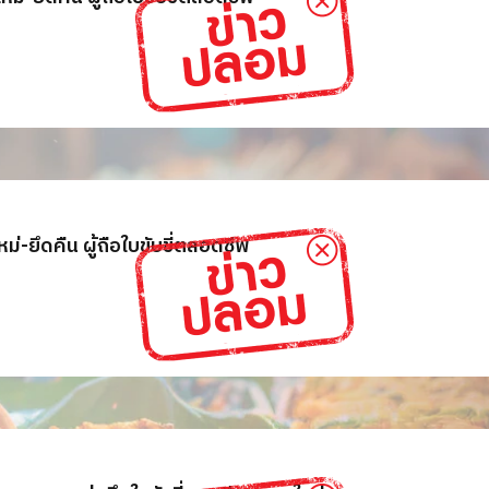
่-ยึดคืน ผู้ถือใบขับขี่ตลอดชีพ