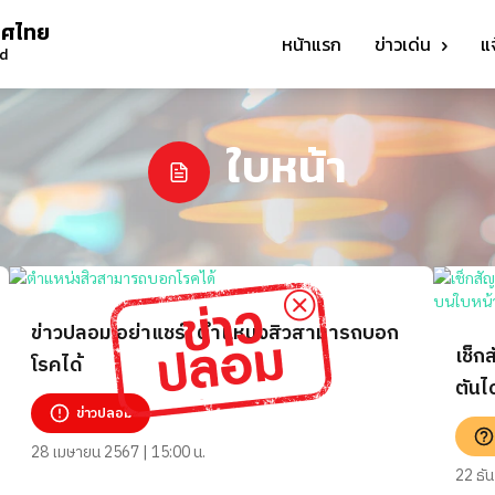
ทศไทย
หน้าแรก
ข่าวเด่น
แ
nd
ใบหน้า
ข่าวปลอม อย่าแชร์! ตำแหน่งสิวสามารถบอก
เช็ก
โรคได้
ตันไ
ข่าวปลอม
28 เมษายน 2567 | 15:00 น.
22 ธั