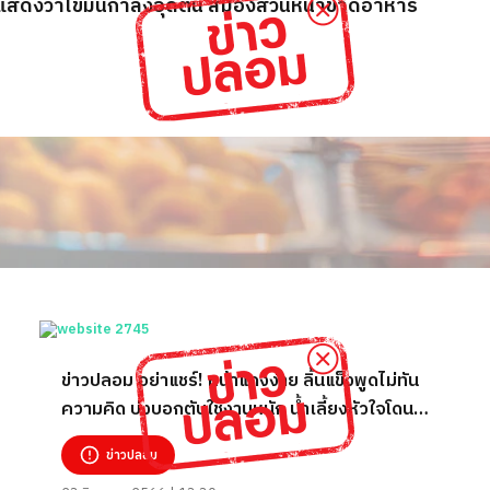
้น แสดงว่าไขมันกำลังอุดตัน สมองส่วนหน้าขาดอาหาร
ข่าวปลอม อย่าแชร์! หน้าแดงง่าย ลิ้นแข็งพูดไม่ทัน
ความคิด บ่งบอกตับใช้งานหนัก น้ำเลี้ยงหัวใจโดน
เผาจนไขมันอุดตัน
ข่าวปลอม