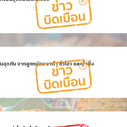
ันอุดตัน จากลูกหม่อน งาดำ ซิ่วโอว และน้ำผึ้ง