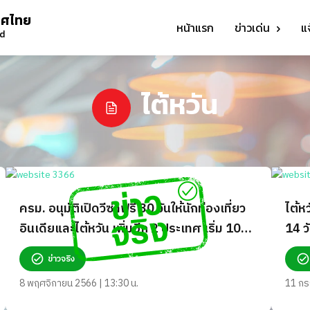
ทศไทย
หน้าแรก
ข่าวเด่น
แ
nd
ไต้หวัน
ครม. อนุมัติเปิดวีซ่าฟรี 30 วันให้นักท่องเที่ยว
ไต้ห
อินเดียและไต้หวัน เพิ่มอีก 2 ประเทศ เริ่ม 10
14 ว
พ.ย. 66-10 พ.ค. 67 จริงหรือ?
ข่าวจริง
8 พฤศจิกายน 2566 | 13:30 น.
11 กร