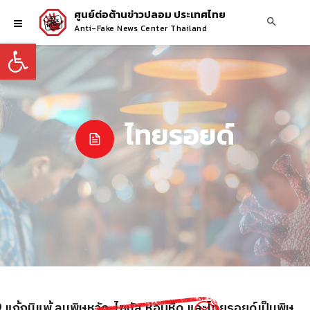
ศูนย์ต่อต้านข่าวปลอม ประเทศไทย
Anti-Fake News Center Thailand
Open toolbar
ไทยรอยด์
 แก้ภูมิแพ้ ลมพิษหวัด-ไซนัส หอบหืด และไทยรอยด์เป็นพิษ