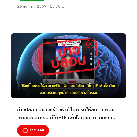
26 สิงหาคม 2567 | 13:30 น.
ข่าวปลอม อย่าแชร์! วิธีแก้ไมเกรนให้ลดคาเฟอีน
เพิ่มแมกนีเซียม คีโต+IF เพิ่มโซเดียม นวดบริเวณ
ถุงน้ำดี และปรับเอสโตรเจน
ข่าวปลอม