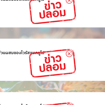
ส่วนผสมของไวรัสแมคชูโป