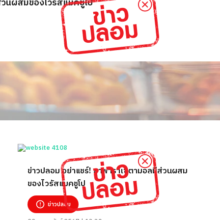
ส่วนผสมของไวรัสแมคชูโป
ข่าวปลอม อย่าแชร์! ยาพาราเซตามอลมีส่วนผสม
ของไวรัสแมคชูโป
ข่าวปลอม