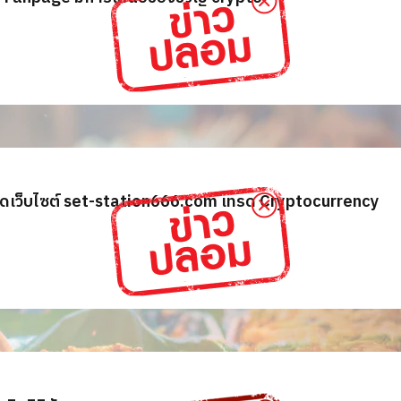
ปิดเว็บไซต์ set-station666.com เทรด‎ Cryptocurrency