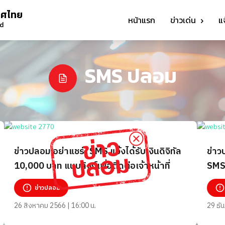
ทศไทย
หน้าแรก
ข่าวเด่น
แ
nd
SMS ปลอม
ข่าวปลอม อย่าแชร์! SMS แจ้งได้รับเงินดิจิทัล
ข่าว
10,000 บาท แนบลิงก์เพื่อติดต่อเจ้าหน้าที่
SMS 
มงคล
ข่าวปลอม
26 สิงหาคม 2566 | 16:00 น.
29 ธั