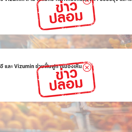
ซีอี และ Vizumin ช่วยฟื้นฟูการมองเห็น